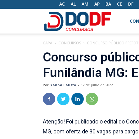
AC
AL
AM
AP
BA
CE
DF
DODF
CON
CAPA
CONCURSOS
CONCURSO PÚBLICO PREFEIT
Concursos
Concurso público
Funilândia MG: E
Por
Yanna Calisto
-
12 de julho de 2022
Atenção! Foi publicado o edital do Conc
MG, com oferta de 80 vagas para cargos