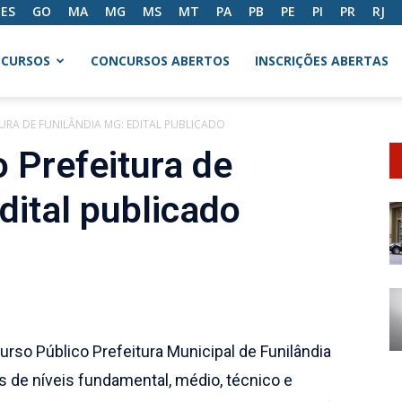
ES
GO
MA
MG
MS
MT
PA
PB
PE
PI
PR
RJ
CURSOS
CONCURSOS ABERTOS
INSCRIÇÕES ABERTAS
URA DE FUNILÂNDIA MG: EDITAL PUBLICADO
 Prefeitura de
dital publicado
urso Público Prefeitura Municipal de Funilândia
 de níveis fundamental, médio, técnico e