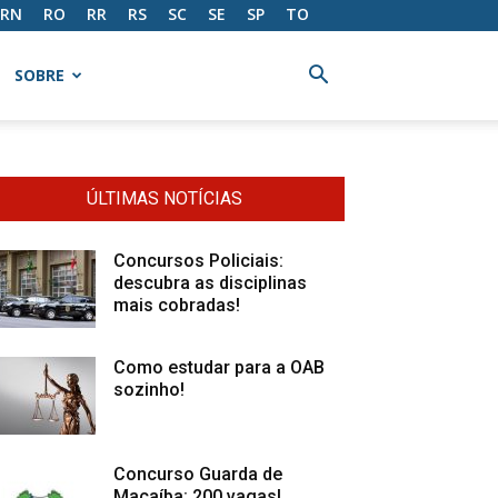
RN
RO
RR
RS
SC
SE
SP
TO
SOBRE
ÚLTIMAS NOTÍCIAS
Concursos Policiais:
descubra as disciplinas
mais cobradas!
Como estudar para a OAB
sozinho!
Concurso Guarda de
Macaíba: 200 vagas!