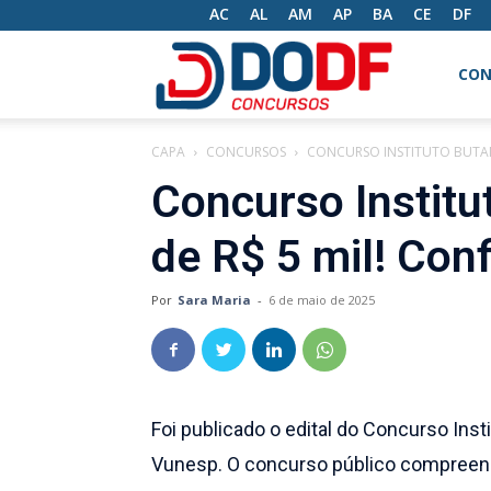
AC
AL
AM
AP
BA
CE
DF
DODF
CON
CAPA
CONCURSOS
CONCURSO INSTITUTO BUTANTA
Concursos
Concurso Institut
de R$ 5 mil! Conf
Por
Sara Maria
-
6 de maio de 2025
Foi publicado o edital do Concurso Ins
Vunesp. O concurso público compreend