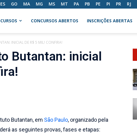
ES
GO
MA
MG
MS
MT
PA
PB
PE
PI
PR
RJ
CURSOS
CONCURSOS ABERTOS
INSCRIÇÕES ABERTAS
N: INICIAL DE R$ 5 MIL! CONFIRA!
o Butantan: inicial
ira!
tituto Butantan, em
São Paulo
, organizado pela
erá as seguintes provas, fases e etapas: