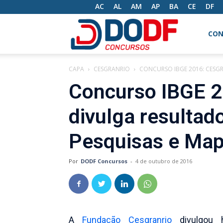
AC
AL
AM
AP
BA
CE
DF
DODF
CON
CAPA
CESGRANRIO
CONCURSO IBGE 2016: CESGR
Concursos
Concurso IBGE 2
divulga resultad
Pesquisas e Ma
Por
DODF Concursos
-
4 de outubro de 2016
A
Fundação Cesgranrio
divulgou h