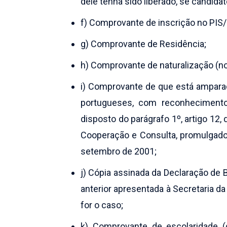
dele tenha sido liberado, se candida
f) Comprovante de inscrição no PIS/
g) Comprovante de Residência;
h) Comprovante de naturalização (no
i) Comprovante de que está amparado
portugueses, com reconhecimento 
disposto do parágrafo 1º, artigo 12,
Cooperação e Consulta, promulgado 
setembro de 2001;
j) Cópia assinada da Declaração d
anterior apresentada à Secretaria d
for o caso;
k) Comprovante de escolaridade (