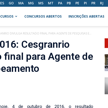
ES
GO
MA
MG
MS
MT
PA
PB
PE
PI
PR
RJ
CURSOS
CONCURSOS ABERTOS
INSCRIÇÕES ABERTAS
ANRIO DIVULGA RESULTADO FINAL PARA AGENTE DE PESQUISAS E...
016: Cesgranrio
o final para Agente de
peamento
oje, 4 de outubro de 2016, o resultado