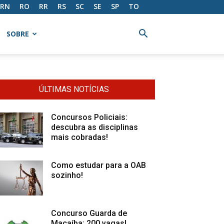
RN
RO
RR
RS
SC
SE
SP
TO
SOBRE
ÚLTIMAS NOTÍCIAS
Concursos Policiais:
descubra as disciplinas
mais cobradas!
Como estudar para a OAB
sozinho!
Concurso Guarda de
Macaíba: 200 vagas!